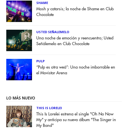
SHAME
Mosh y catarsis; la noche de Shame en Club
Chocolate
USTED SEÑALEMELO
Una noche de emoción y reencuentro; Usted
Señálemelo en Club Chocolate
PULP
“Pulp es otra weá”: Una noche imborrable en
el Movistar Arena
LO MÁS NUEVO
THIS IS LORELEI
This Is Lorelei estrena el single "Oh No Now
My" y anticipa su nuevo álbum "The Singer in
My Band"