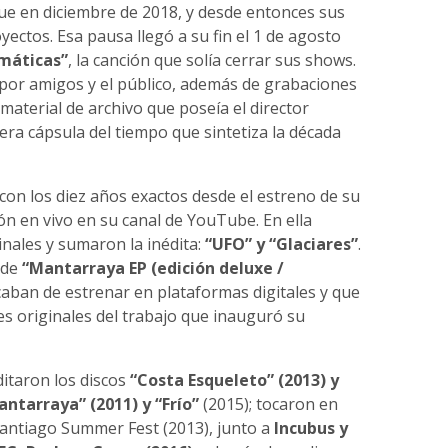
ue en diciembre de 2018, y desde entonces sus
ectos. Esa pausa llegó a su fin el 1 de agosto
máticas”
, la canción que solía cerrar sus shows.
por amigos y el público, además de grabaciones
aterial de archivo que poseía el director
ra cápsula del tiempo que sintetiza la década
on los diez años exactos desde el estreno de su
ión en vivo en su canal de YouTube. En ella
nales y sumaron la inédita:
“UFO” y “Glaciares”
.
 de
“Mantarraya EP (edición deluxe /
caban de estrenar en plataformas digitales y que
s originales del trabajo que inauguró su
itaron los discos
“Costa Esqueleto” (2013) y
antarraya” (2011) y “Frío”
(2015); tocaron en
antiago Summer Fest (2013), junto a
Incubus y