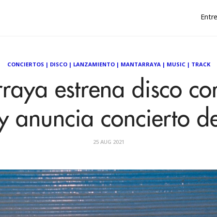
Entre
CONCIERTOS
|
DISCO
|
LANZAMIENTO
|
MANTARRAYA
|
MUSIC
|
TRACK
raya estrena disco con
 y anuncia concierto d
25 AUG 2021