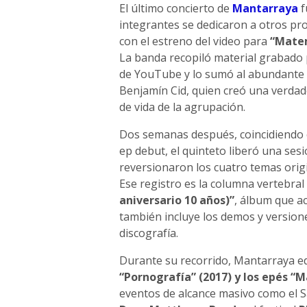
El último concierto de
Mantarraya
f
integrantes se dedicaron a otros proy
con el estreno del video para
“Mate
La banda recopiló material grabado 
de YouTube y lo sumó al abundante m
Benjamín Cid, quien creó una verdade
de vida de la agrupación.
Dos semanas después, coincidiendo c
ep debut, el quinteto liberó una ses
reversionaron los cuatro temas origi
Ese registro es la columna vertebral
aniversario 10 años)”
, álbum que a
también incluye los demos y versione
discografía.
Durante su recorrido, Mantarraya ed
“Pornografía” (2017) y los epés “M
eventos de alcance masivo como el S