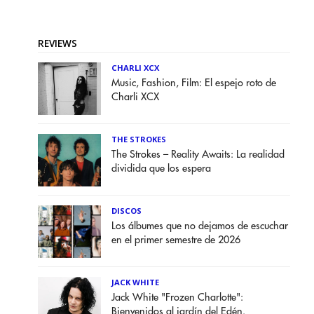
REVIEWS
CHARLI XCX
Music, Fashion, Film: El espejo roto de
Charli XCX
THE STROKES
The Strokes – Reality Awaits: La realidad
dividida que los espera
DISCOS
Los álbumes que no dejamos de escuchar
en el primer semestre de 2026
JACK WHITE
Jack White "Frozen Charlotte":
Bienvenidos al jardín del Edén.