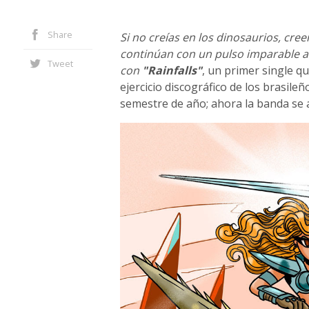
Share
Si no creías en los dinosaurios, cree
continúan con un pulso imparable a l
Tweet
con
"Rainfalls"
, un primer single q
ejercicio discográfico de los brasile
semestre de año; ahora la banda se a