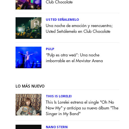
Club Chocolate
USTED SEÑALEMELO
Una noche de emoción y reencuentro;
Usted Señálemelo en Club Chocolate
PULP
“Pulp es otra weá”: Una noche
imborrable en el Movistar Arena
LO MÁS NUEVO
THIS IS LORELEI
This Is Lorelei estrena el single "Oh No
Now My" y anticipa su nuevo álbum "The
Singer in My Band"
NANO STERN