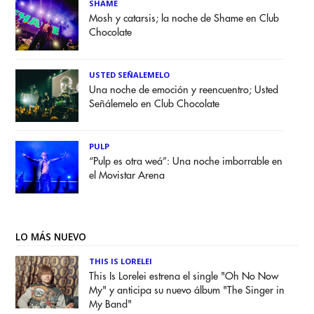
SHAME
Mosh y catarsis; la noche de Shame en Club
Chocolate
USTED SEÑALEMELO
Una noche de emoción y reencuentro; Usted
Señálemelo en Club Chocolate
PULP
“Pulp es otra weá”: Una noche imborrable en
el Movistar Arena
LO MÁS NUEVO
THIS IS LORELEI
This Is Lorelei estrena el single "Oh No Now
My" y anticipa su nuevo álbum "The Singer in
My Band"