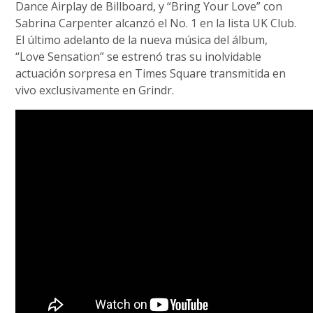
Dance Airplay de Billboard, y “Bring Your Love” con
Sabrina Carpenter alcanzó el No. 1 en la lista UK Club.
El último adelanto de la nueva música del álbum,
“Love Sensation” se estrenó tras su inolvidable
actuación sorpresa en Times Square transmitida en
vivo exclusivamente en Grindr.