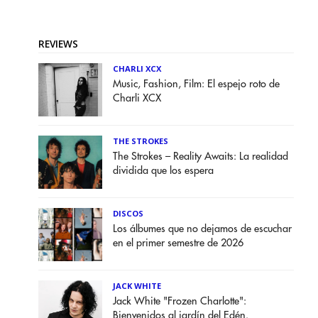
REVIEWS
CHARLI XCX
Music, Fashion, Film: El espejo roto de
Charli XCX
THE STROKES
The Strokes – Reality Awaits: La realidad
dividida que los espera
DISCOS
Los álbumes que no dejamos de escuchar
en el primer semestre de 2026
JACK WHITE
Jack White "Frozen Charlotte":
Bienvenidos al jardín del Edén.