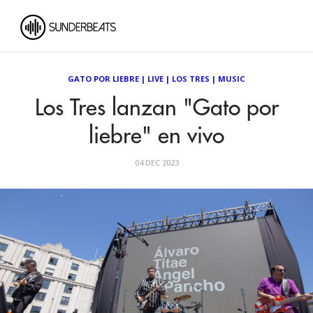
GATO POR LIEBRE
|
LIVE
|
LOS TRES
|
MUSIC
Los Tres lanzan "Gato por
liebre" en vivo
04 DEC 2023