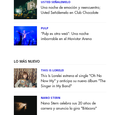
USTED SEÑALEMELO
Una noche de emoción y reencuentro;
Usted Señálemelo en Club Chocolate
PULP
“Pulp es otra weá”: Una noche
imborrable en el Movistar Arena
LO MÁS NUEVO
THIS IS LORELEI
This Is Lorelei estrena el single "Oh No
Now My" y anticipa su nuevo álbum "The
Singer in My Band"
NANO STERN
Nano Stern celebra sus 20 años de
carrera y anuncia la gira "Bitácora"