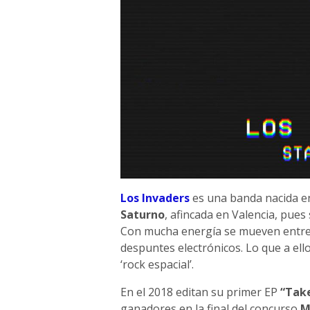
Los Invaders
es una banda nacida en
Saturno
, afincada en Valencia, pues
Con mucha energía se mueven entre
despuntes electrónicos. Lo que a el
‘rock espacialʼ.
En el 2018 editan su primer EP
“Tak
ganadores en la final del concurso
M