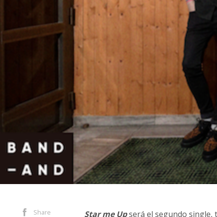
Share
Star me Up
será el segundo single, t