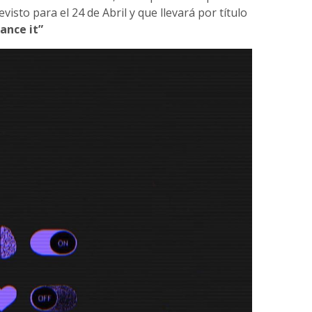
sto para el 24 de Abril y que llevará por título
dance it”