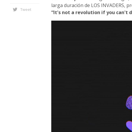
larga duración de LOS INVADERS, previ
Tweet
“It's not a revolution if you can't 