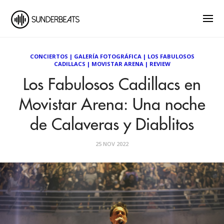
CONCIERTOS
|
GALERÍA FOTOGRÁFICA
|
LOS FABULOSOS
CADILLACS
|
MOVISTAR ARENA
|
REVIEW
Los Fabulosos Cadillacs en
Movistar Arena: Una noche
de Calaveras y Diablitos
25 NOV 2022