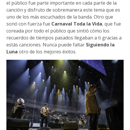
el público fue parte importante en cada parte de la
canción y disfruto de sobremanera este tema que es
uno de los más escuchados de la banda. Otro que
sonó con fuerza fue
Carnaval Toda la Vida
, que fue
coreada por todo el público que sintió cómo los
recuerdos de tiempos pasados llegaban a ti gracias a
estás canciones. Nunca puede faltar
Siguiendo la
Luna
otro de los mejores éxitos.