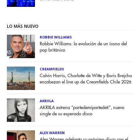
LO MÁS NUEVO
ROBBIE WILLIAMS
Robbie Williams: la evolución de un ícono del
pop británico
CREAMFIELDS
Calvin Harris, Charlotte de Witte y Boris Brejcha
encabezan el line up de Creamfields Chile 2026
AKRIILA
AKRIILA estrena “partedemipartedeti”, nuevo
single de su esperado disco
ALEX WARREN
Alex Warren adelanta su próximo disco con el