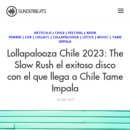
ARTÍCULO
|
CHILE
|
FESTIVAL
|
KEVIN
PARKER
|
LIVE
|
LOLLACL
|
LOLLAPALOOZA
|
LOTUS
|
MUSIC
|
TAME
IMPALA
Lollapalooza Chile 2023: The
Slow Rush el exitoso disco
con el que llega a Chile Tame
Impala
25 JAN 2023