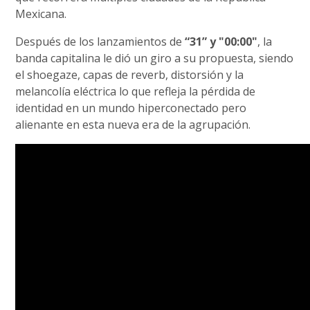
Mexicana.
Después de los lanzamientos de
“31” y "00:00"
, la
banda capitalina le dió un giro a su propuesta, siendo
el shoegaze, capas de reverb, distorsión y la
melancolía eléctrica lo que refleja la pérdida de
identidad en un mundo hiperconectado pero
alienante en esta nueva era de la agrupación.