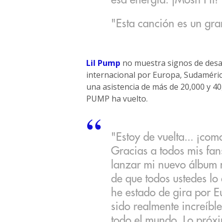
esa energía. ¡Mosh Pit!
"Esta canción es un gr
Lil Pump
no muestra signos de desac
internacional por Europa, Sudaméric
una asistencia de más de 20,000 y 4
PUMP ha vuelto.
"Estoy de vuelta... ¡co
Gracias a todos mis fan
lanzar mi nuevo álbum 
de que todos ustedes lo
he estado de gira por 
sido realmente increíbl
todo el mundo. Lo próxi