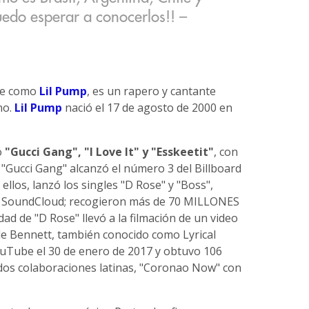
edo esperar a conocerlos!! –
nte como
Lil Pump
, es un rapero y cantante
no.
Lil Pump
nació el 17 de agosto de 2000 en
o
"Gucci Gang", "I Love It" y "Esskeetit"
, con
. "Gucci Gang" alcanzó el número 3 del Billboard
llos, lanzó los singles "D Rose" y "Boss",
n SoundCloud; recogieron más de 70 MILLONES
d de "D Rose" llevó a la filmación de un video
ole Bennett, también conocido como Lyrical
ouTube el 30 de enero de 2017 y obtuvo 106
dos colaboraciones latinas, "Coronao Now" con