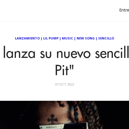
Entre
LANZAMIENTO
|
LIL PUMP
|
MUSIC
|
NEW SONG
|
SENCILLO
 lanza su nuevo senci
Pit"
07 OCT 2022