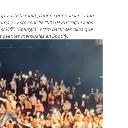
hop y artista multi-platino continúa lanzando
mp 2". Este sencillo “MOSH PIT” sigue a los
t Off", "Splurgin" Y “I’m Back” sencillos que
e oyentes mensuales en Spotify.