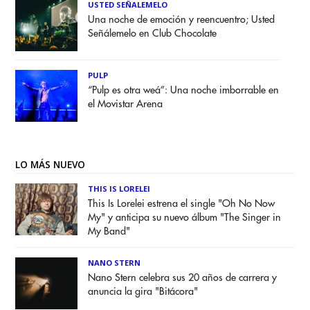
USTED SEÑALEMELO
Una noche de emoción y reencuentro; Usted
Señálemelo en Club Chocolate
PULP
“Pulp es otra weá”: Una noche imborrable en
el Movistar Arena
LO MÁS NUEVO
THIS IS LORELEI
This Is Lorelei estrena el single "Oh No Now
My" y anticipa su nuevo álbum "The Singer in
My Band"
NANO STERN
Nano Stern celebra sus 20 años de carrera y
anuncia la gira "Bitácora"