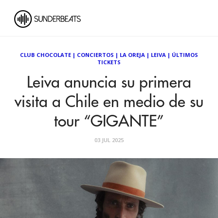
CLUB CHOCOLATE
|
CONCIERTOS
|
LA OREJA
|
LEIVA
|
ÚLTIMOS
TICKETS
Leiva anuncia su primera
visita a Chile en medio de su
tour “GIGANTE”
03 JUL 2025