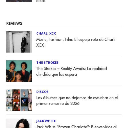
disco
REVIEWS
CHARLI XCX
Music, Fashion, Film: El espejo roto de Charli
XCX
THE STROKES
The Strokes – Reality Awaits: La realidad
dividida que los espera
DISCOS
Los álbumes que no dejamos de escuchar en el
primer semestre de 2026
JACK WHITE
Jack White "Frozen Charlotte": Bienvenidos al