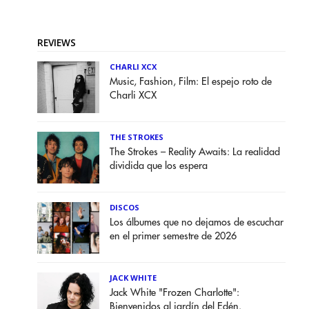
REVIEWS
CHARLI XCX
Music, Fashion, Film: El espejo roto de
Charli XCX
THE STROKES
The Strokes – Reality Awaits: La realidad
dividida que los espera
DISCOS
Los álbumes que no dejamos de escuchar
en el primer semestre de 2026
JACK WHITE
Jack White "Frozen Charlotte":
Bienvenidos al jardín del Edén.