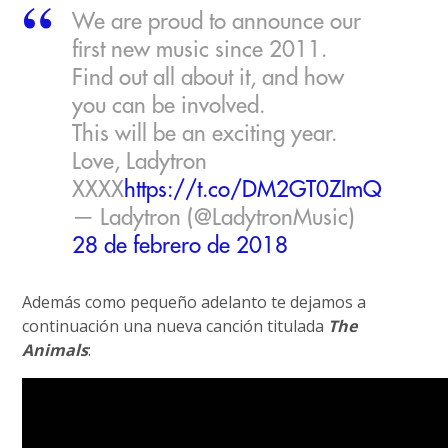
We are proud to announce our
first new music since 2011.
Find out all about it, and how
you can be involved.
This will be an exciting year.
Love, Ladytron
XXXX
https://t.co/DM2GT0ZImQ
— Ladytron (@LadytronMusic)
28 de febrero de 2018
Además como pequeño adelanto te dejamos a
continuación una nueva canción titulada
The
Animals
: