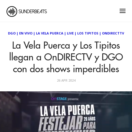
DGO
|
EN VIVO
|
LA VELA PUERCA
|
LIVE
|
LOS TIPITOS
|
ONDIRECTTV
La Vela Puerca y Los Tipitos
llegan a OnDIRECTV y DGO
con dos shows imperdibles
26 APR 2024