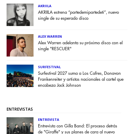
AKRIILA
AKRIILA estrena “partedemipartedeti”, nuevo
single de su esperado disco
ALEX WARREN
Alex Warren adelanta su próximo disco con el
single "RESCUER"
SURFESTIVAL
Surfestival 2027 suma a Los Cafres, Donavon
Frankenreiter y artistas nacionales al cartel que
encabeza Jack Johnson
ENTREVISTAS
ENTREVISTA
Entrevista con Gilla Band: El proceso detrás
de "Giraffe" y sus planes de cara al nuevo