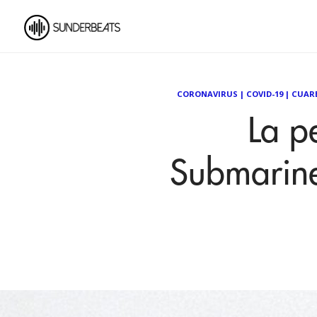
CORONAVIRUS
|
COVID-19
|
CUAR
La pe
Submarine