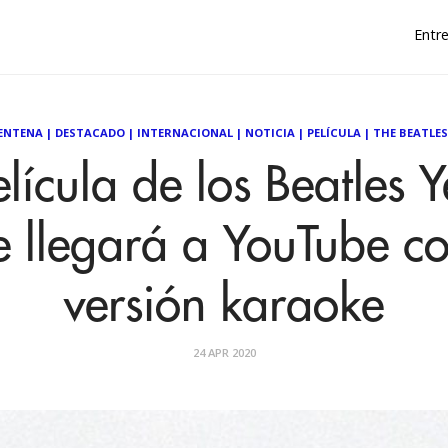
Entre
ENTENA
|
DESTACADO
|
INTERNACIONAL
|
NOTICIA
|
PELÍCULA
|
THE BEATLES
lícula de los Beatles 
 llegará a YouTube c
versión karaoke
24 APR 2020