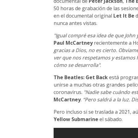
documental de
Peter Jackson
,
The B
50 horas de grabación de las sesion
en el documental original
Let It Be
d
nunca antes vistas.
"Igual compré esa idea de que John 
Paul McCartney
recientemente a H
gracias a Dios, no es cierto. Obvia
ver que nos respetamos y estamos ha
cómo se desarrolla"
.
The Beatles: Get Back
está program
unirse a muchas otras grandes pelíc
coronavirus.
"Nadie sabe cuándo est
McCartney
.
“Pero saldrá a la luz. Di
Pero incluso si se traslada a 2021, 
Yellow Submarine
el sábado.