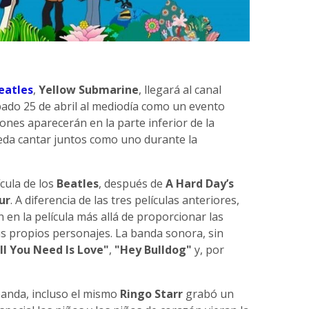
eatles
,
Yellow Submarine
, llegará al canal
bado 25 de abril al mediodía como un evento
ciones aparecerán en la parte inferior de la
eda cantar juntos como uno durante la
ícula de los
Beatles
, después de
A Hard Day’s
ur
. A diferencia de las tres películas anteriores,
 en la película más allá de proporcionar las
us propios personajes. La banda sonora, sin
ll You Need Is Love"
,
"Hey Bulldog"
y, por
banda, incluso el mismo
Ringo Starr
grabó un