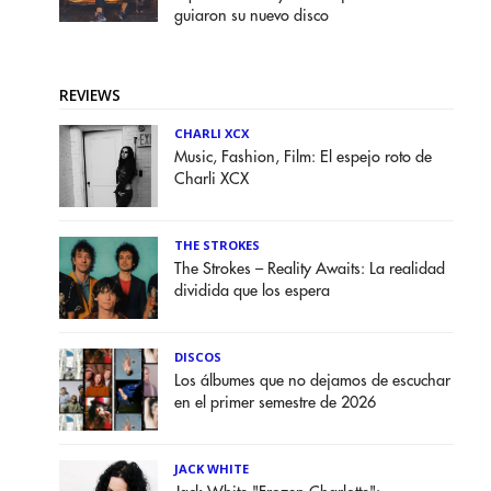
guiaron su nuevo disco
REVIEWS
CHARLI XCX
Music, Fashion, Film: El espejo roto de
Charli XCX
THE STROKES
The Strokes – Reality Awaits: La realidad
dividida que los espera
DISCOS
Los álbumes que no dejamos de escuchar
en el primer semestre de 2026
JACK WHITE