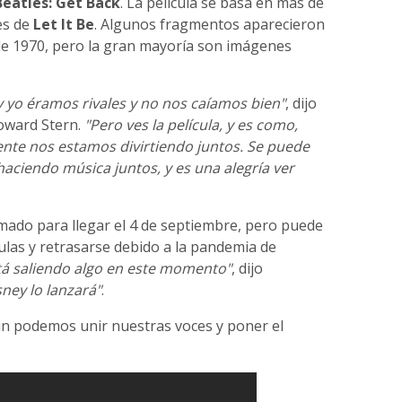
eatles: Get Back
. La película se basa en más de
es de
Let It Be
. Algunos fragmentos aparecieron
e 1970, pero la gran mayoría son imágenes
y yo éramos rivales y no nos caíamos bien"
, dijo
oward Stern.
"Pero ves la película, y es como,
mente nos estamos divirtiendo juntos. Se puede
ciendo música juntos, y es una alegría ver
ado para llegar el 4 de septiembre, pero puede
ulas y retrasarse debido a la pandemia de
á saliendo algo en este momento"
, dijo
sney lo lanzará"
.
aún podemos unir nuestras voces y poner el