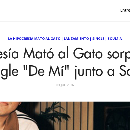
Entre
LA HIPOCRESÍA MATÓ AL GATO
|
LANZAMIENTO
|
SINGLE
|
SOULFIA
esía Mató al Gato sor
ngle "De Mí" junto a S
03 JUL 2026