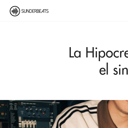
La Hipocr
el si