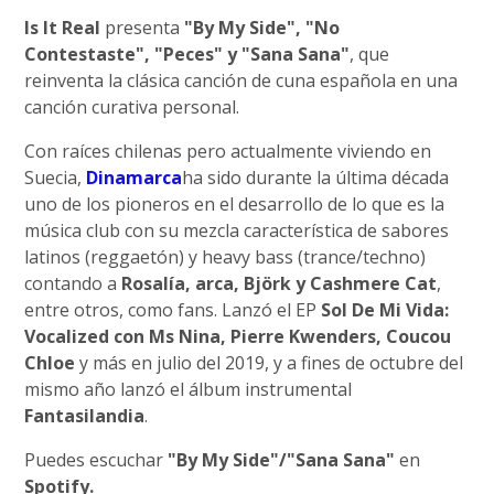
Is It Real
presenta
"By My Side", "No
Contestaste", "Peces" y "Sana Sana"
, que
reinventa la clásica canción de cuna española en una
canción curativa personal.
Con raíces chilenas pero actualmente viviendo en
Suecia,
Dinamarca
ha sido durante la última década
uno de los pioneros en el desarrollo de lo que es la
música club con su mezcla característica de sabores
latinos (reggaetón) y heavy bass (trance/techno)
contando a
Rosalía, arca, Björk y Cashmere Cat
,
entre otros, como fans. Lanzó el EP
Sol De Mi Vida:
Vocalized con Ms Nina, Pierre Kwenders, Coucou
Chloe
y más en julio del 2019, y a fines de octubre del
mismo año lanzó el álbum instrumental
Fantasilandia
.
Puedes escuchar
"By My Side"/"Sana Sana"
en
Spotify.