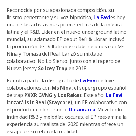
Reconocida por su apasionada composición, su
lirismo penetrante y su voz hipnótica,
La Favi
es hoy
una de las artistas más prometedoras de la música
latina y el R&B. Líder en el nuevo underground latino
mundial, su aclamado EP debut Reír & Llorar incluyó
la producción de Deltatron y colaboraciones con Ms
Nina y Tomasa del Real. Lanzó su mixtape
colaborativo, No Lo Siento, junto con el rapero de
Nueva Jersey
So Icey Trap
en 2018.
Por otra parte, la discografía de
La Favi
incluye
colaboraciones con
Ms Nina
, el supergrupo español
de trap
PXXR GVNG y Los Rakas
. Este año,
La Favi
lanzará
Is It Real (Staycore)
, un EP colaborativo con
el productor chileno-sueco
Dinamarca
. Mezclando
intimidad R&B y melodías oscuras, el EP reexamina la
experiencia surrealista del 2020 mientras ofrece un
escape de su retorcida realidad.