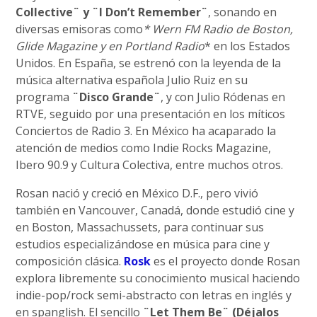
Collective¨ y ¨I Don’t Remember¨
, sonando en
diversas emisoras como
* Wern FM Radio de Boston,
Glide Magazine y en Portland Radio
* en los Estados
Unidos. En España, se estrenó con la leyenda de la
música alternativa española Julio Ruiz en su
programa
¨Disco Grande¨
, y con Julio Ródenas en
RTVE, seguido por una presentación en los míticos
Conciertos de Radio 3. En México ha acaparado la
atención de medios como Indie Rocks Magazine,
Ibero 90.9 y Cultura Colectiva, entre muchos otros.
Rosan nació y creció en México D.F., pero vivió
también en Vancouver, Canadá, donde estudió cine y
en Boston, Massachussets, para continuar sus
estudios especializándose en música para cine y
composición clásica.
Rosk
es el proyecto donde Rosan
explora libremente su conocimiento musical haciendo
indie-pop/rock semi-abstracto con letras en inglés y
en spanglish. El sencillo
¨Let Them Be¨ (Déjalos