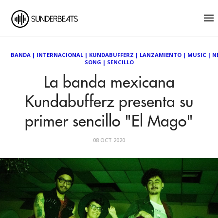
BANDA
|
INTERNACIONAL
|
KUNDABUFFERZ
|
LANZAMIENTO
|
MUSIC
|
N
SONG
|
SENCILLO
La banda mexicana
Kundabufferz presenta su
primer sencillo "El Mago"
08 OCT 2020