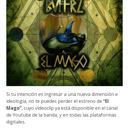
Si tu intención es ingresar a una nueva dimensión e
ideología, no te puedes perder el estreno de
“El
Mago”
, cuyo videoclip ya está disponible en el canal
de Youtube de la banda, y en todas las plataformas
digitales.