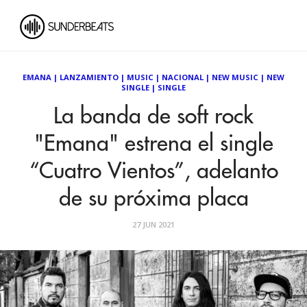
EMANA
|
LANZAMIENTO
|
MUSIC
|
NACIONAL
|
NEW MUSIC
|
NEW
SINGLE
|
SINGLE
La banda de soft rock
"Emana" estrena el single
“Cuatro Vientos”, adelanto
de su próxima placa
27 JUN 2021