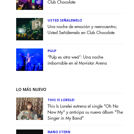
Club Chocolate
USTED SEÑALEMELO
Una noche de emoción y reencuentro;
Usted Señálemelo en Club Chocolate
PULP
“Pulp es otra weá”: Una noche
imborrable en el Movistar Arena
LO MÁS NUEVO
THIS IS LORELEI
This Is Lorelei estrena el single "Oh No
Now My" y anticipa su nuevo álbum "The
Singer in My Band"
NANO STERN