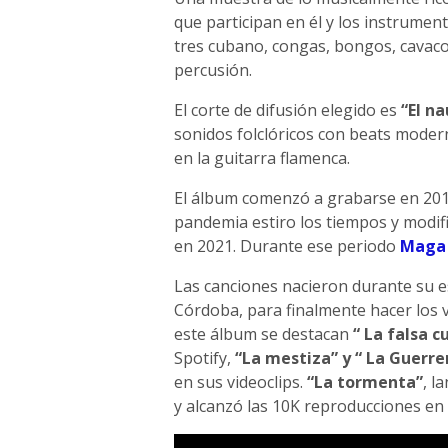
que participan en él y los instrument
tres cubano, congas, bongos, cavaco
percusión.
El corte de difusión elegido es
“El n
sonidos folclóricos con beats moder
en la guitarra flamenca.
El álbum comenzó a grabarse en 2019
pandemia estiro los tiempos y modifi
en 2021. Durante ese periodo
Maga 
Las canciones nacieron durante su e
Córdoba, para finalmente hacer los v
este álbum se destacan
“ La falsa c
Spotify,
“La mestiza” y “ La Guerre
en sus videoclips.
“La tormenta”
, l
y alcanzó las 10K reproducciones e