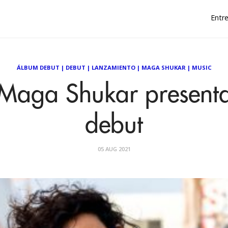
Entre
ÁLBUM DEBUT
|
DEBUT
|
LANZAMIENTO
|
MAGA SHUKAR
|
MUSIC
a Maga Shukar present
debut
05 AUG 2021