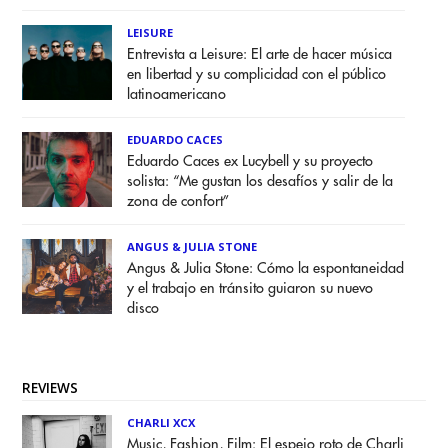
LEISURE
Entrevista a Leisure: El arte de hacer música
en libertad y su complicidad con el público
latinoamericano
EDUARDO CACES
Eduardo Caces ex Lucybell y su proyecto
solista: “Me gustan los desafíos y salir de la
zona de confort”
ANGUS & JULIA STONE
Angus & Julia Stone: Cómo la espontaneidad
y el trabajo en tránsito guiaron su nuevo
disco
REVIEWS
CHARLI XCX
Music, Fashion, Film: El espejo roto de Charli