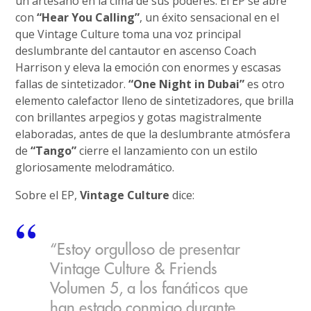
un artesano en la cima de sus poderes. El EP se abre
con
“Hear You Calling”
, un éxito sensacional en el
que Vintage Culture toma una voz principal
deslumbrante del cantautor en ascenso Coach
Harrison y eleva la emoción con enormes y escasas
fallas de sintetizador.
“One Night in Dubai”
es otro
elemento calefactor lleno de sintetizadores, que brilla
con brillantes arpegios y gotas magistralmente
elaboradas, antes de que la deslumbrante atmósfera
de
“Tango”
cierre el lanzamiento con un estilo
gloriosamente melodramático.
Sobre el EP,
Vintage Culture
dice:
“Estoy orgulloso de presentar
Vintage Culture & Friends
Volumen 5, a los fanáticos que
han estado conmigo durante