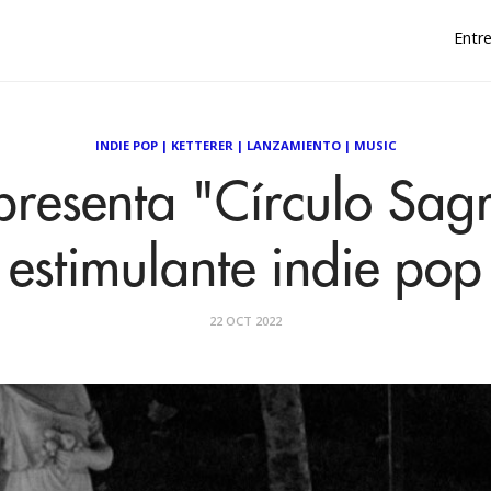
Entre
INDIE POP
|
KETTERER
|
LANZAMIENTO
|
MUSIC
 presenta "Círculo Sag
estimulante indie pop
22 OCT 2022