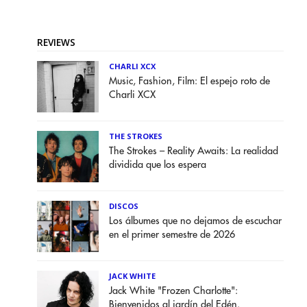
REVIEWS
CHARLI XCX
Music, Fashion, Film: El espejo roto de
Charli XCX
THE STROKES
The Strokes – Reality Awaits: La realidad
dividida que los espera
DISCOS
Los álbumes que no dejamos de escuchar
en el primer semestre de 2026
JACK WHITE
Jack White "Frozen Charlotte":
Bienvenidos al jardín del Edén.