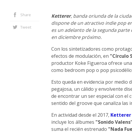
Share
Ketterer
,
banda oriunda de la ciudad
dispone de un atractivo indie pop en
Tweet
es un adelanto de la segunda parte 
en diciembre próximo.
Con los sintetizadores como protago
efectos de modulación, en
"Círculo
productor Koke Figueroa ofrece una e
como bedroom pop o pop psicodélic
Esto queda en evidencia por medio d
pegajosa, un cálido y envolvente dis
de encontrar un ser especial con el 
sentido del groove que canaliza las i
En actividad desde el 2017,
Ketterer
incluye los álbumes
"Sonido Valens"
suma el recién estrenado
"Nada Fue