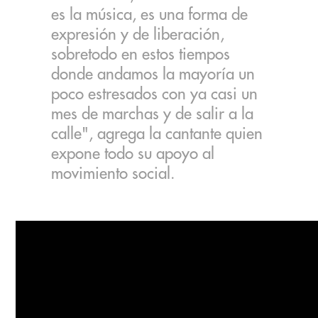
es la música, es una forma de
expresión y de liberación,
sobretodo en estos tiempos
donde andamos la mayoría un
poco estresados con ya casi un
mes de marchas y de salir a la
calle", agrega la cantante quien
expone todo su apoyo al
movimiento social.