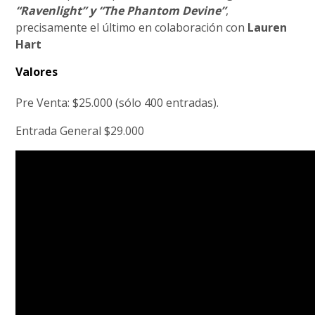
“Ravenlight” y “The Phantom Devine”
,
precisamente el último en colaboración con
Lauren
Hart
Valores
Pre Venta: $25.000 (sólo 400 entradas).
Entrada General $29.000