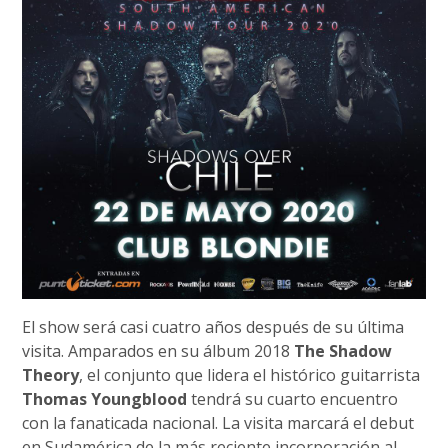
El show será casi cuatro años después de su última
visita. Amparados en su álbum 2018
The Shadow
Theory
, el conjunto que lidera el histórico guitarrista
Thomas Youngblood
tendrá su cuarto encuentro
con la fanaticada nacional. La visita marcará el debut
en Sudamérica de la más reciente incorporación al