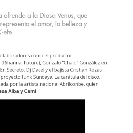
a ofrenda a la Diosa Venus, que
representa el amor, la belleza y
K-efe.
olaboradores como el productor
(Rihanna, Future), Gonzalo “Chalo” González en
n Secreto, Dj Dacel y el bajista Cristian Rozas
 proyecto funk Sundaya. La carátula del disco,
ñada por la artista nacional Abrilconbe, quien
esa Alba y Cami
.