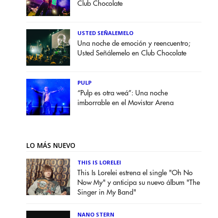
Club Chocolate
USTED SEÑALEMELO
Una noche de emoción y reencuentro;
Usted Señálemelo en Club Chocolate
PULP
“Pulp es otra weá”: Una noche
imborrable en el Movistar Arena
LO MÁS NUEVO
THIS IS LORELEI
This Is Lorelei estrena el single "Oh No
Now My" y anticipa su nuevo álbum "The
Singer in My Band"
NANO STERN