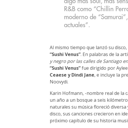
algo más soul, más sens
R&B como “Chillin Perra
moderno de “Samurai”, 
actuales”.
Al mismo tiempo que lanzó su disco,
“Sushi Venus”
. En palabras de la art
y negro por las calles de Santiago 
“Sushi Venus”
fue dirigido por Ayle
Ceaese y Dindi Jane
, e incluye la pr
Noovydi.
Karin Hofmann, -nombre real de la 
un año a un bosque a seis kilómetros 
naturales su música floreció diversa 
disco, sus canciones crecieron en ide
próximo capítulo de su historia music