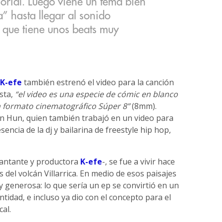
orial. Luego viene un tema bien
” hasta llegar al sonido
que tiene unos beats muy
K-efe
también estrenó el video para la canción
ista,
“el video es una especie de cómic en blanco
en formato cinematográfico Súper 8”
(8mm).
en Hun, quien también trabajó en un video para
esencia de la dj y bailarina de freestyle hip hop,
cantante y productora
K-efe
-, se fue a vivir hace
del volcán Villarrica. En medio de esos paisajes
y generosa: lo que sería un ep se convirtió en un
ntidad, e incluso ya dio con el concepto para el
al.