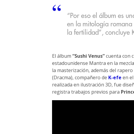
“Por eso el álbum es un
en la mitología romana 
la fertilidad”, concluye 
El álbum
“Sushi Venus”
cuenta con c
estadounidense Mantra en la mezcla 
la masterización, además del rapero E
(Dracma), compañero de
K-efe
en el
realizada en ilustración 3D, fue dise
registra trabajos previos para
Princ