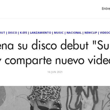
Entre
BUT
|
DISCO
|
K-EFE
|
LANZAMIENTO
|
MUSIC
|
NACIONAL
|
NEWCLIP
|
VIDEOC
ena su disco debut "S
y comparte nuevo vide
16 JUN 2021