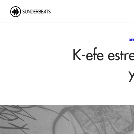
DE
K-efe estr