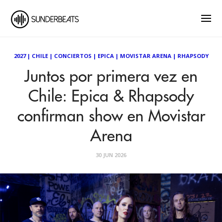
2027
|
CHILE
|
CONCIERTOS
|
EPICA
|
MOVISTAR ARENA
|
RHAPSODY
Juntos por primera vez en
Chile: Epica & Rhapsody
confirman show en Movistar
Arena
30 JUN 2026