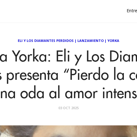
Entre
ELI Y LOS DIAMANTES PERDIDOS
|
LANZAMIENTO
|
YORKA
 a Yorka: Eli y Los Dia
 presenta “Pierdo la 
na oda al amor inten
03 OCT 2025