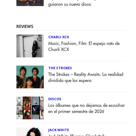
guiaron su nuevo disco
REVIEWS
CHARLI XCX
Music, Fashion, Film: El espejo roto de
Charli XCX
THE STROKES
The Strokes – Reality Awaits: La realidad
dividida que los espera
DISCOS
Los álbumes que no dejamos de escuchar
en el primer semestre de 2026
JACK WHITE