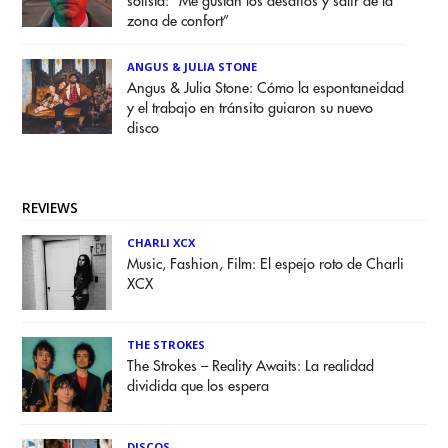
solista: “Me gustan los desafíos y salir de la
zona de confort”
ANGUS & JULIA STONE
Angus & Julia Stone: Cómo la espontaneidad
y el trabajo en tránsito guiaron su nuevo
disco
REVIEWS
CHARLI XCX
Music, Fashion, Film: El espejo roto de Charli
XCX
THE STROKES
The Strokes – Reality Awaits: La realidad
dividida que los espera
DISCOS