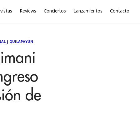
vistas
Reviews
Conciertos
Lanzamientos
Contacto
NAL
|
QUILAPAYÚN
llimani
ngreso
sión de