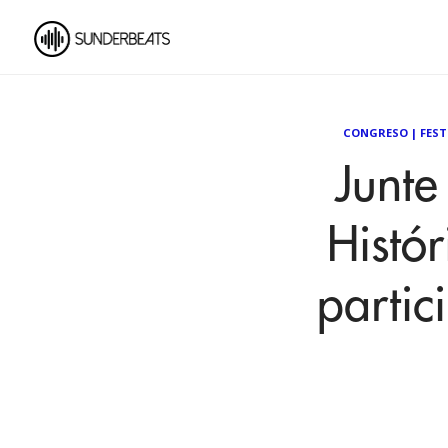
CONGRESO
|
FEST
Junte 
Histó
partic