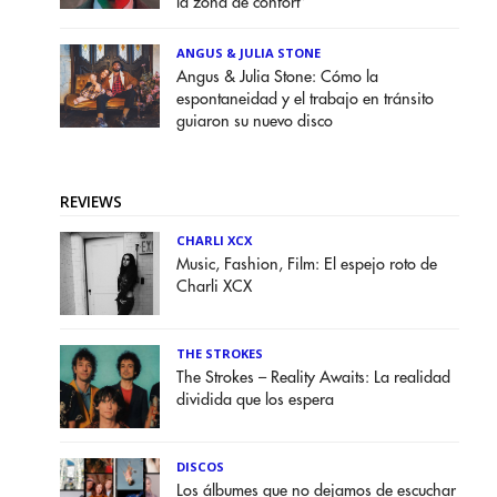
la zona de confort”
ANGUS & JULIA STONE
Angus & Julia Stone: Cómo la
espontaneidad y el trabajo en tránsito
guiaron su nuevo disco
REVIEWS
CHARLI XCX
Music, Fashion, Film: El espejo roto de
Charli XCX
THE STROKES
The Strokes – Reality Awaits: La realidad
dividida que los espera
DISCOS
Los álbumes que no dejamos de escuchar