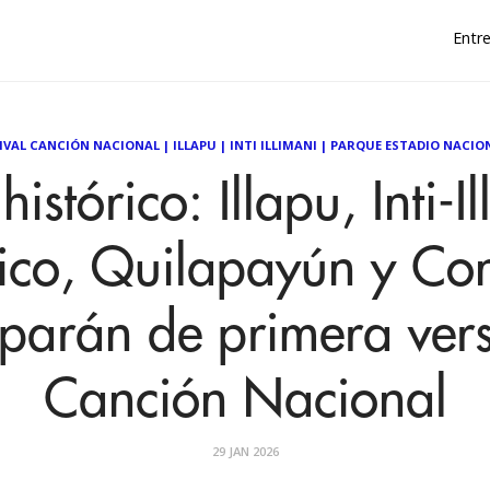
Entre
IVAL CANCIÓN NACIONAL
|
ILLAPU
|
INTI ILLIMANI
|
PARQUE ESTADIO NACIO
histórico: Illapu, Inti-I
rico, Quilapayún y Co
iparán de primera ver
Canción Nacional
29 JAN 2026