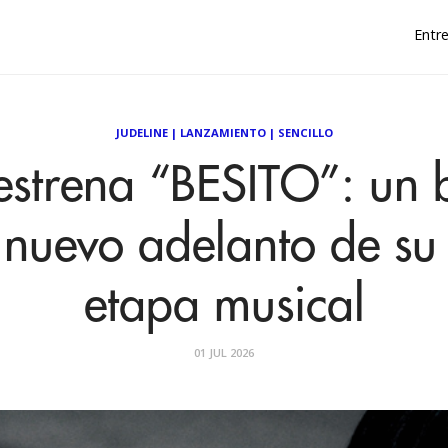
Entre
JUDELINE
|
LANZAMIENTO
|
SENCILLO
estrena “BESITO”: un b
a nuevo adelanto de s
etapa musical
01 JUL 2026