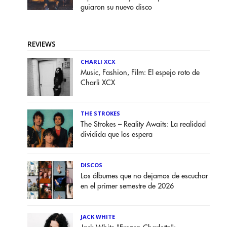
guiaron su nuevo disco
REVIEWS
CHARLI XCX
Music, Fashion, Film: El espejo roto de
Charli XCX
THE STROKES
The Strokes – Reality Awaits: La realidad
dividida que los espera
DISCOS
Los álbumes que no dejamos de escuchar
en el primer semestre de 2026
JACK WHITE