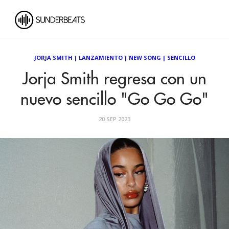
JORJA SMITH
|
LANZAMIENTO
|
NEW SONG
|
SENCILLO
Jorja Smith regresa con un
nuevo sencillo "Go Go Go"
20 SEP 2023