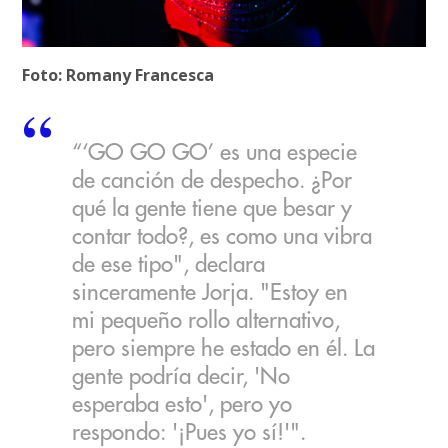
Foto: Romany Francesca
“‘GO GO GO’ es una especie
de canción de despecho. ¿Por
qué la gente tiene que besar y
contar todo?, es como una vibra
de ese tipo", declara
sinceramente Jorja. "Estoy en
mi pequeño rollo alternativo,
pero siempre he estado en él. La
gente podría decir, 'No
esperaba esto', pero yo
respondo: '¡Pues yo sí!'".