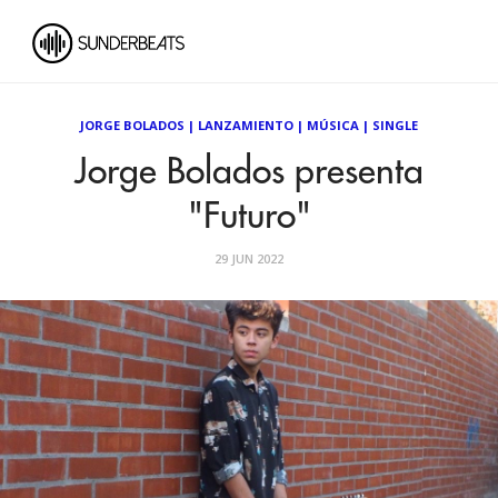
JORGE BOLADOS
|
LANZAMIENTO
|
MÚSICA
|
SINGLE
Jorge Bolados presenta
"Futuro"
29 JUN 2022