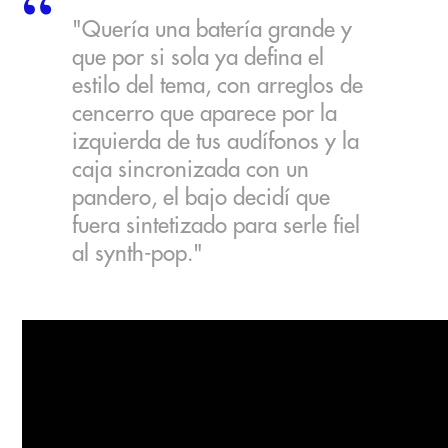
"Quería una batería grande y
que por si sola ya defina el
estilo del tema, con arreglos de
cencerro que aparece por la
izquierda de tus audífonos y la
caja sincronizada con un
pandero, el bajo decidí que
fuera sintetizado para serle fiel
al synth-pop."