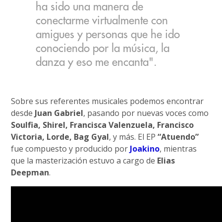
ha sido una manera de
conectarme virtualmente con
amigues y personas que he ido
conociendo por la música, la
danza y eso me encanta".
Sobre sus referentes musicales podemos encontrar
desde
Juan Gabriel
, pasando por nuevas voces como
Soulfia, Shirel, Francisca Valenzuela, Francisco
Victoria, Lorde, Bag Gyal
, y más. El EP
“Atuendo”
fue compuesto y producido por
Joakino
, mientras
que la masterización estuvo a cargo de
Elias
Deepman
.