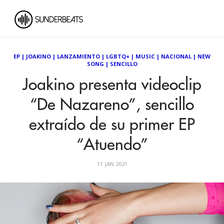
EP
|
JOAKINO
|
LANZAMIENTO
|
LGBTQ+
|
MUSIC
|
NACIONAL
|
NEW
SONG
|
SENCILLO
Joakino presenta videoclip
“De Nazareno”, sencillo
extraído de su primer EP
“Atuendo”
11 JAN 2021