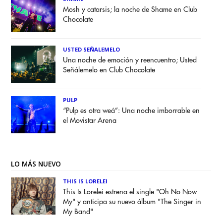
Mosh y catarsis; la noche de Shame en Club
Chocolate
USTED SEÑALEMELO
Una noche de emoción y reencuentro; Usted
Señálemelo en Club Chocolate
PULP
“Pulp es otra weá”: Una noche imborrable en
el Movistar Arena
LO MÁS NUEVO
THIS IS LORELEI
This Is Lorelei estrena el single "Oh No Now
My" y anticipa su nuevo álbum "The Singer in
My Band"