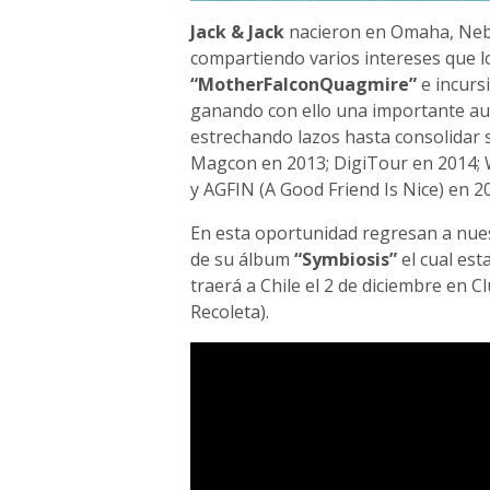
Jack & Jack
nacieron en Omaha, Nebr
compartiendo varios intereses que lo
“MotherFalconQuagmire”
e incurs
ganando con ello una importante aud
estrechando lazos hasta consolidar s
Magcon en 2013; DigiTour en 2014;
y AGFIN (A Good Friend Is Nice) en 2
En esta oportunidad regresan a nues
de su álbum
“Symbiosis”
el cual es
traerá a Chile el 2 de diciembre en 
Recoleta).