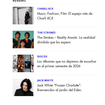
REVIEWS
CHARLI XCX
Music, Fashion, Film: El espejo roto de
Charli XCX
THE STROKES
The Strokes – Reality Awaits: La realidad
dividida que los espera
DISCOS
Los álbumes que no dejamos de escuchar
en el primer semestre de 2026
JACK WHITE
Jack White "Frozen Charlotte":
Bienvenidos al jardín del Edén.