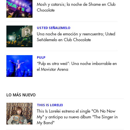
Mosh y catarsis; la noche de Shame en Club
Chocolate
USTED SEÑALEMELO
Una noche de emoción y reencuentro; Usted
Señálemelo en Club Chocolate
PULP
“Pulp es otra weá”: Una noche imborrable en
el Movistar Arena
LO MÁS NUEVO
THIS IS LORELEI
This Is Lorelei estrena el single "Oh No Now
My" y anticipa su nuevo álbum "The Singer in
My Band"