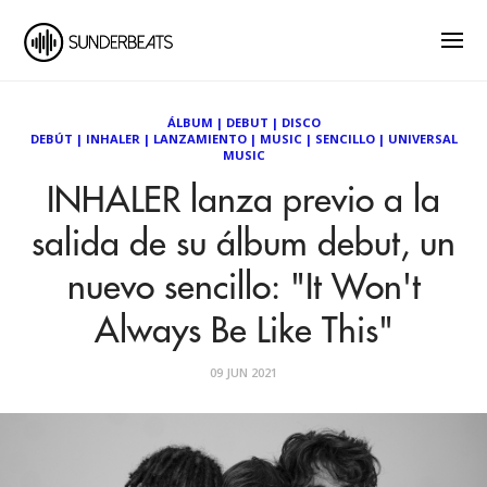
ÁLBUM
|
DEBUT
|
DISCO
DEBÚT
|
INHALER
|
LANZAMIENTO
|
MUSIC
|
SENCILLO
|
UNIVERSAL
MUSIC
INHALER lanza previo a la
salida de su álbum debut, un
nuevo sencillo: "It Won't
Always Be Like This"
09 JUN 2021