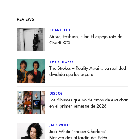
REVIEWS
CHARLI XCX
Music, Fashion, Film: El espejo roto de
Charli XCX
THE STROKES
The Strokes – Reality Awaits: La realidad
dividida que los espera
DISCOS
Los álbumes que no dejamos de escuchar
en el primer semestre de 2026
JACK WHITE
Jack White "Frozen Charlotte":
Bienvenidos al jardín del Edén.