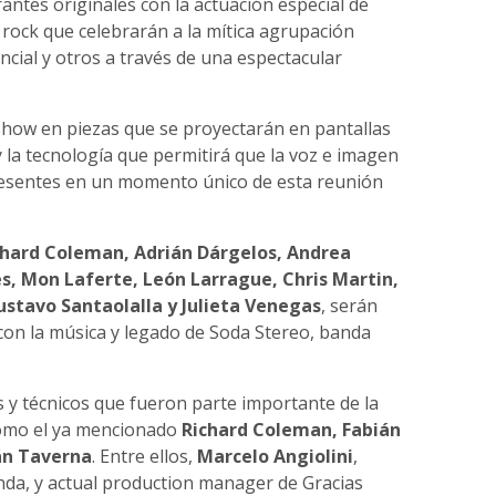
rantes originales con la actuación especial de
rock que celebrarán a la mítica agrupación
cial y otros a través de una espectacular
 show en piezas que se proyectarán en pantallas
a tecnología que permitirá que la voz e imagen
esentes en un momento único de esta reunión
ichard Coleman, Adrián Dárgelos, Andrea
es, Mon Laferte, León Larrague, Chris Martin,
ustavo Santaolalla y Julieta Venegas
, serán
con la música y legado de Soda Stereo, banda
y técnicos que fueron parte importante de la
 como el ya mencionado
Richard Coleman, Fabián
ián Taverna
. Entre ellos,
Marcelo Angiolini
,
nda, y actual production manager de Gracias