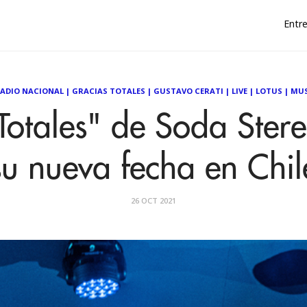
Entre
TADIO NACIONAL
|
GRACIAS TOTALES
|
GUSTAVO CERATI
|
LIVE
|
LOTUS
|
MUS
Totales" de Soda Ster
su nueva fecha en Chil
26 OCT 2021