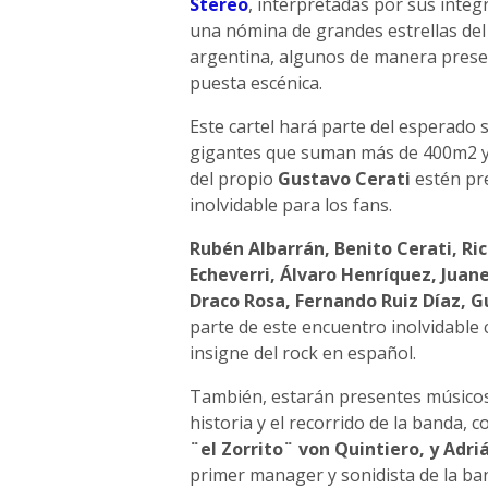
Stereo
, interpretadas por sus integ
una nómina de grandes estrellas del 
argentina, algunos de manera presen
puesta escénica.
Este cartel hará parte del esperado
gigantes que suman más de 400m2 y l
del propio
Gustavo Cerati
estén pr
inolvidable para los fans.
Rubén Albarrán, Benito Cerati, R
Echeverri, Álvaro Henríquez, Juan
Draco Rosa, Fernando Ruiz Díaz, G
parte de este encuentro inolvidable 
insigne del rock en español.
También, estarán presentes músicos 
historia y el recorrido de la banda,
¨el Zorrito¨ von Quintiero, y Adr
primer manager y sonidista de la ba