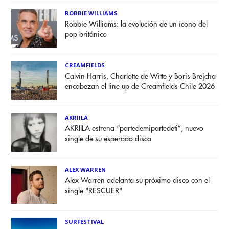
ROBBIE WILLIAMS
Robbie Williams: la evolución de un ícono del
pop británico
CREAMFIELDS
Calvin Harris, Charlotte de Witte y Boris Brejcha
encabezan el line up de Creamfields Chile 2026
AKRIILA
AKRIILA estrena “partedemipartedeti”, nuevo
single de su esperado disco
ALEX WARREN
Alex Warren adelanta su próximo disco con el
single "RESCUER"
SURFESTIVAL