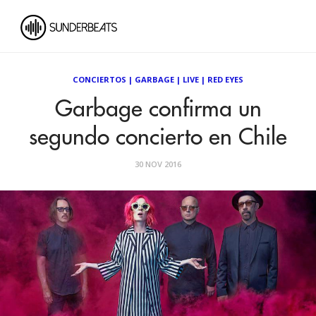
CONCIERTOS
|
GARBAGE
|
LIVE
|
RED EYES
Garbage confirma un
segundo concierto en Chile
30 NOV 2016