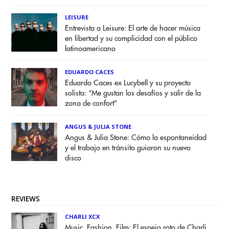
LEISURE
Entrevista a Leisure: El arte de hacer música
en libertad y su complicidad con el público
latinoamericano
EDUARDO CACES
Eduardo Caces ex Lucybell y su proyecto
solista: “Me gustan los desafíos y salir de la
zona de confort”
ANGUS & JULIA STONE
Angus & Julia Stone: Cómo la espontaneidad
y el trabajo en tránsito guiaron su nuevo
disco
REVIEWS
CHARLI XCX
Music, Fashion, Film: El espejo roto de Charli