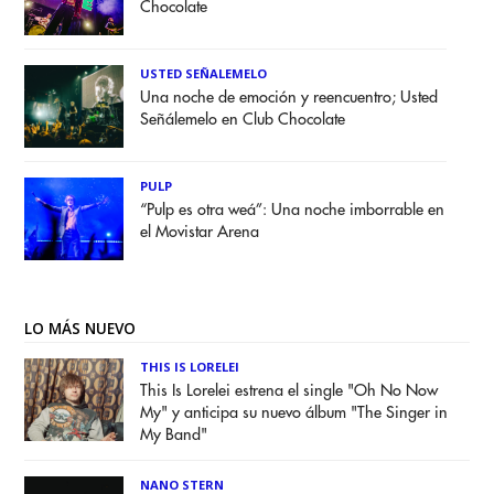
Chocolate
USTED SEÑALEMELO
Una noche de emoción y reencuentro; Usted
Señálemelo en Club Chocolate
PULP
“Pulp es otra weá”: Una noche imborrable en
el Movistar Arena
LO MÁS NUEVO
THIS IS LORELEI
This Is Lorelei estrena el single "Oh No Now
My" y anticipa su nuevo álbum "The Singer in
My Band"
NANO STERN