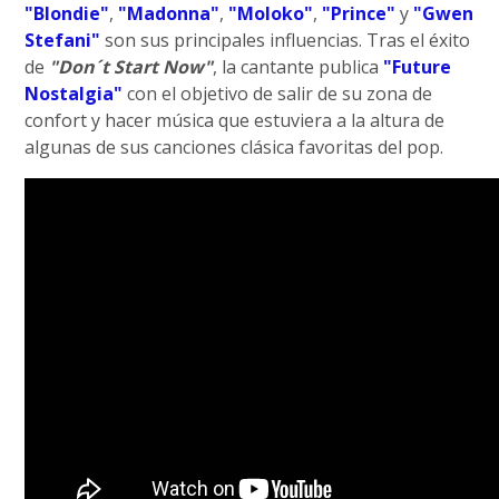
"Blondie"
,
"Madonna"
,
"Moloko"
,
"Prince"
y
"Gwen
Stefani"
son sus principales influencias. Tras el éxito
de
"Don´t Start Now"
, la cantante publica
"Future
Nostalgia"
con el objetivo de salir de su zona de
confort y hacer música que estuviera a la altura de
algunas de sus canciones clásica favoritas del pop.