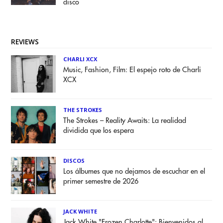
disco
REVIEWS
CHARLI XCX
Music, Fashion, Film: El espejo roto de Charli
XCX
THE STROKES
The Strokes – Reality Awaits: La realidad
dividida que los espera
DISCOS
Los álbumes que no dejamos de escuchar en el
primer semestre de 2026
JACK WHITE
Jack White "Frozen Charlotte": Bienvenidos al