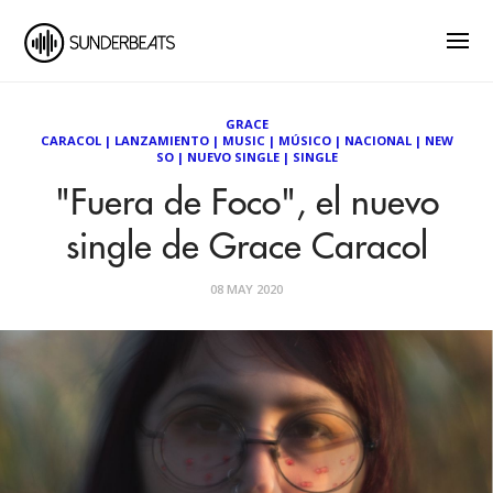
GRACE
CARACOL
|
LANZAMIENTO
|
MUSIC
|
MÚSICO
|
NACIONAL
|
NEW
SO
|
NUEVO SINGLE
|
SINGLE
"Fuera de Foco", el nuevo
single de Grace Caracol
08 MAY 2020