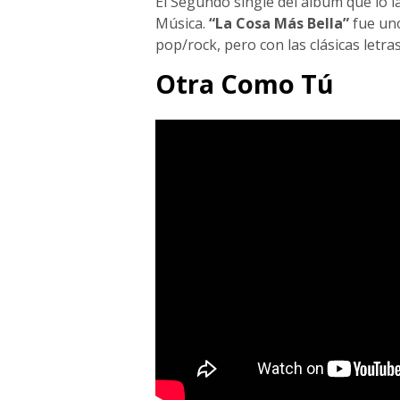
El Segundo single del álbum que lo 
Música.
“La Cosa Más Bella”
fue uno
pop/rock, pero con las clásicas letra
Otra Como Tú