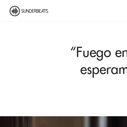
“Fuego en
esperam