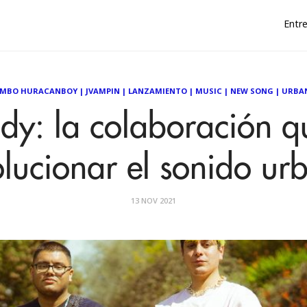
Entre
AMBO HURACANBOY
|
JVAMPIN
|
LANZAMIENTO
|
MUSIC
|
NEW SONG
|
URBA
udy: la colaboración q
olucionar el sonido ur
13 NOV 2021