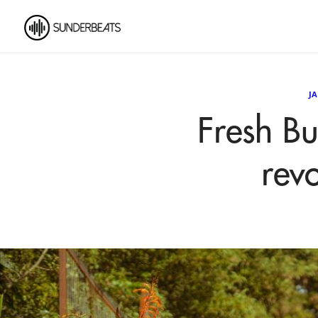
J
Fresh B
rev