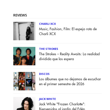
REVIEWS
CHARLI XCX
Music, Fashion, Film: El espejo roto de
Charli XCX
THE STROKES
The Strokes – Reality Awaits: La realidad
dividida que los espera
DISCOS
Los álbumes que no dejamos de escuchar
en el primer semestre de 2026
JACK WHITE
Jack White "Frozen Charlotte":
Bienvenidos al jardín del Edén.