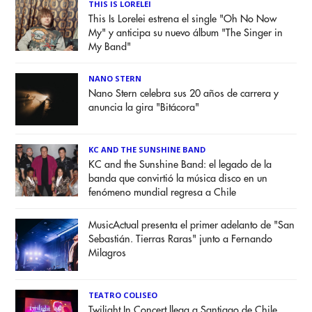
THIS IS LORELEI
This Is Lorelei estrena el single "Oh No Now
My" y anticipa su nuevo álbum "The Singer in
My Band"
NANO STERN
Nano Stern celebra sus 20 años de carrera y
anuncia la gira "Bitácora"
KC AND THE SUNSHINE BAND
KC and the Sunshine Band: el legado de la
banda que convirtió la música disco en un
fenómeno mundial regresa a Chile
MusicActual presenta el primer adelanto de "San
Sebastián. Tierras Raras" junto a Fernando
Milagros
TEATRO COLISEO
Twilight In Concert llega a Santiago de Chile