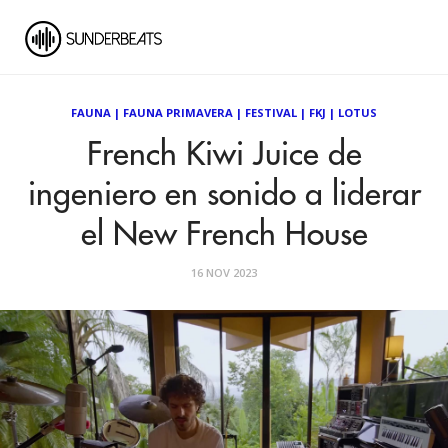
FAUNA
|
FAUNA PRIMAVERA
|
FESTIVAL
|
FKJ
|
LOTUS
French Kiwi Juice de
ingeniero en sonido a liderar
el New French House
16 NOV 2023