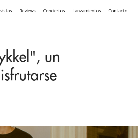
vistas
Reviews
Conciertos
Lanzamientos
Contacto
ykkel", un
isfrutarse